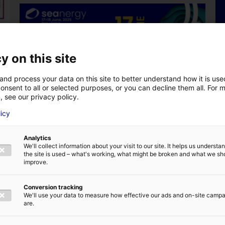
y on this site
Les Pays de la Loire présents à
and process your data on this site to better understand how it is us
Seanergy 2025
onsent to all or selected purposes, or you can decline them all. For 
, see our privacy policy.
3 juin 2025
licy
Analytics
We'll collect information about your visit to our site. It helps us underst
the site is used – what's working, what might be broken and what we sh
improve.
Conversion tracking
We'll use your data to measure how effective our ads and on-site camp
are.