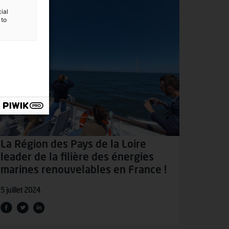
ial
 to
La Région des Pays de la Loire
leader de la filière des énergies
marines renouvelables en France !
5 juillet 2024