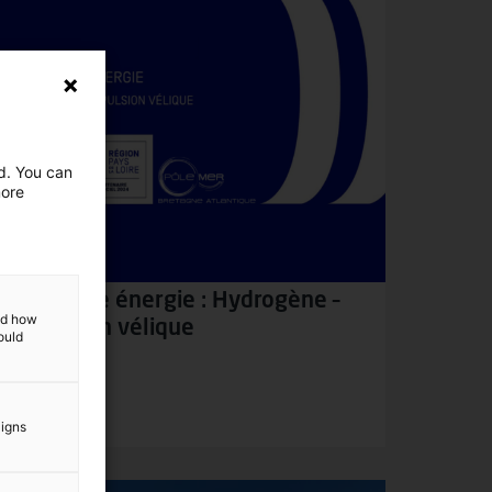
ed. You can
more
Rencontre énergie : Hydrogène –
and how
Propulsion vélique
ould
3 octobre 2024
aigns