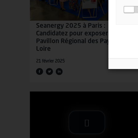
Seanergy 2025 à Paris :
Candidatez pour exposer sur le
Pavillon Régional des Pays de la
Loire
21 février 2025