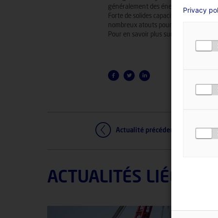
généralement des énergies marines renou
Privacy po
Forte de solides capacités industrielle
nombreux atouts pour accompagner le 
Pour en savoir plus sur la région leader
Actualité précédente
ACTUALITÉS LIÉES