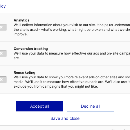
velables. Aujourd’hui, elle représente le premier pôle industriel français de l
licy
s, de compétences techniques, de moyens d’essais et d’infrastructures portuair
développement des énergies marines renouvelables en France.
Analytics
 français des énergies marines renouvelables, visionner la vidéo de cet article
We'll collect information about your visit to our site. It helps us underst
the site is used – what's working, what might be broken and what we sh
improve.
Conversion tracking
We'll use your data to measure how effective our ads and on-site camp
are.
Remarketing
We'll use your data to show you more relevant ads on other sites and soc
Retour à l'actualité
media. We'll use it to measure how effective our ads are. We'll also use it
exclude you from campaigns that you might not like.
Accept all
Decline all
Save and close