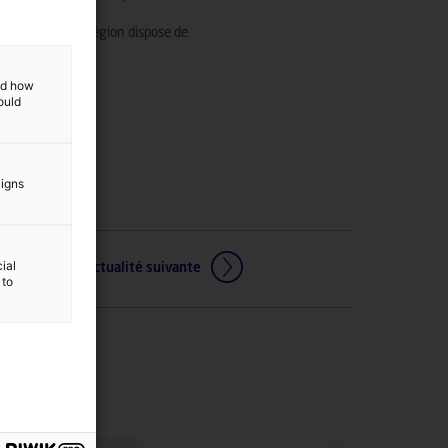
a filière.
es adaptées, la région dispose de
.
and how
ould
aigns
ial
Actualité suivante
 to