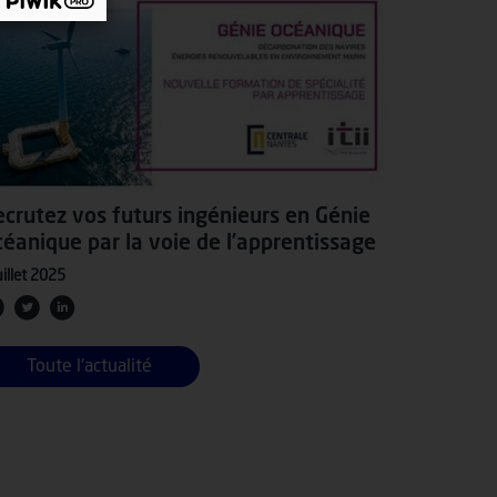
crutez vos futurs ingénieurs en Génie
éanique par la voie de l’apprentissage
uillet 2025
Toute l'actualité