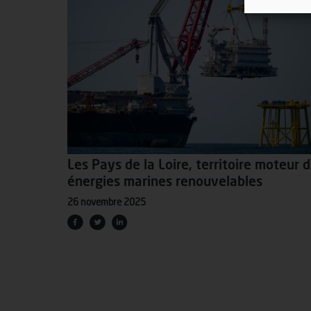
Les Pays de la Loire, territoire moteur 
énergies marines renouvelables
26 novembre 2025