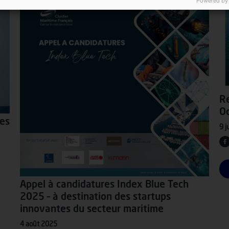
Powered by
Re
Oc
des
9 j
Appel à candidatures Index Blue Tech
2025 – à destination des startups
innovantes du secteur maritime
4 août 2025