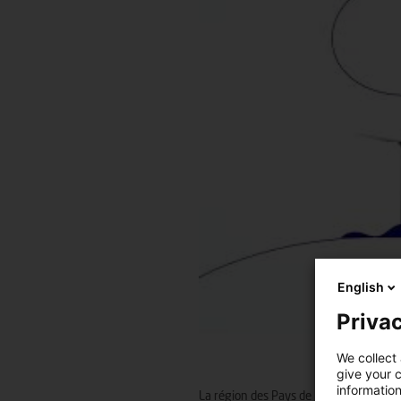
English
Privac
We collect 
give your c
information
La région des Pays de la Loire contribu