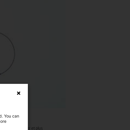
ed. You can
more
rcs éoliens en mer et plus