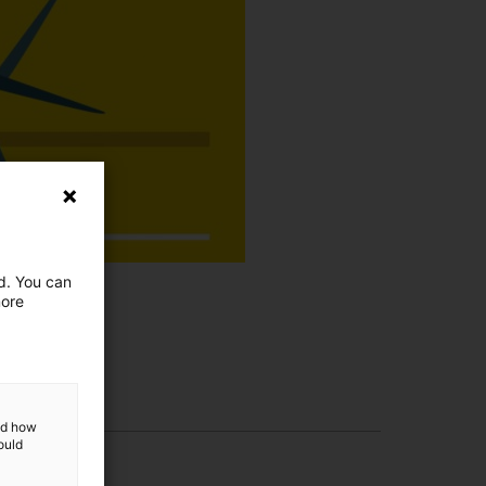
ed. You can
more
and how
ould