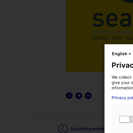
English
Privac
We collect 
give your c
information
Privacy po
Actualité précédente