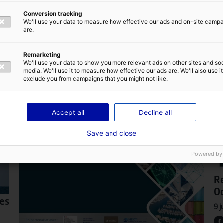
Conversion tracking
We'll use your data to measure how effective our ads and on-site camp
are.
Remarketing
We'll use your data to show you more relevant ads on other sites and soc
media. We'll use it to measure how effective our ads are. We'll also use it
exclude you from campaigns that you might not like.
Accept all
Decline all
Save and close
Powered by
Re
Oc
des
9 j