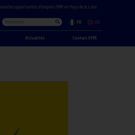
main
Des opportunités d’emplois EMR en Pays de la Loire
FR
EN
Actualités
Contact EMR