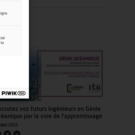
aigns
ial
 to
crutez vos futurs ingénieurs en Génie
éanique par la voie de l’apprentissage
uillet 2025