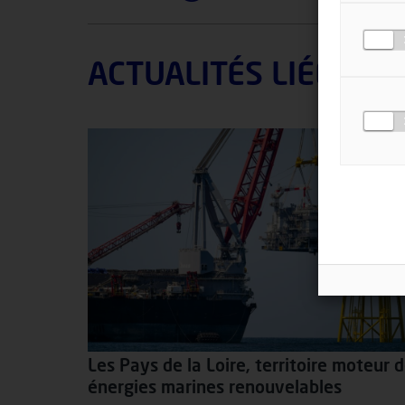
ACTUALITÉS LIÉES
Les Pays de la Loire, territoire moteur 
énergies marines renouvelables