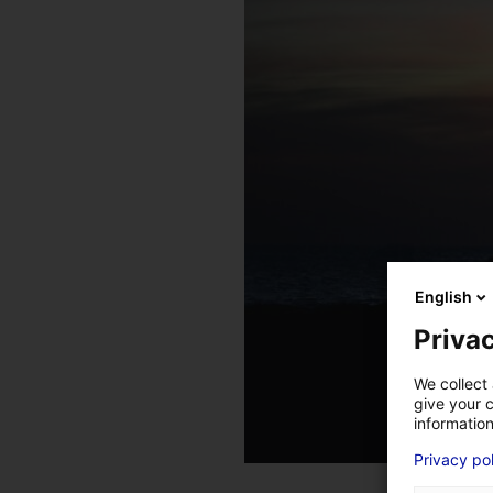
English
Privac
We collect 
give your c
information
Privacy po