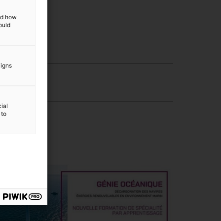
and how
ould
aigns
ial
 to