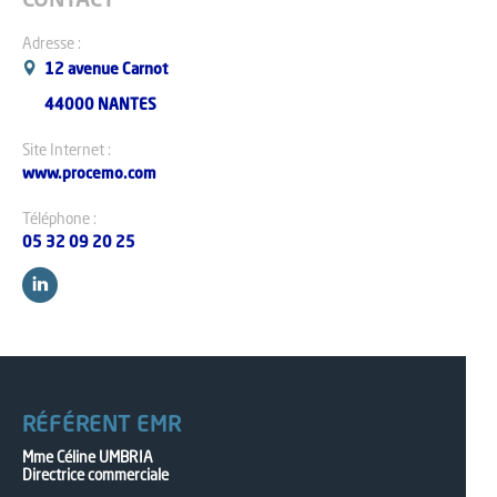
CONTACT
DES OPPORT
EMR EN PAYS
Adresse :
12 avenue Carnot
44000 NANTES
Site Internet :
www.procemo.com
Téléphone :
05 32 09 20 25
RÉFÉRENT EMR
Mme Céline UMBRIA
Directrice commerciale