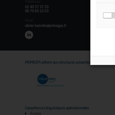
Téléphone :
02 40 57 37 20
06 70 69 10 03
Email :
olivier.hamelin@primegps.fr
PRIMEGPS adhère aux structures suivantes :
Compétences linguistiques opérationnelles
Anglais