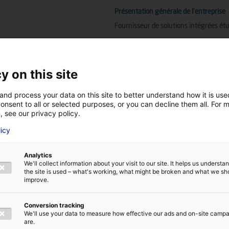
Présentation générale de l'entreprise
Fournisseur de solutions intégrées étu
Domaine d'activité principal de l'entrep
y on this site
Services travaux maritimes
and process your data on this site to better understand how it is us
onsent to all or selected purposes, or you can decline them all. For 
Métiers et compétences de l'entreprise
, see our privacy policy.
Positionnement
licy
Analytics
We'll collect information about your visit to our site. It helps us underst
Technologies EMR
the site is used – what's working, what might be broken and what we sh
Énergie éolienne flottante
improve.
Énergie éolienne posée
Énergie houlomotrice
Conversion tracking
Énergie hydrolienne
We'll use your data to measure how effective our ads and on-site camp
are.