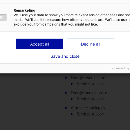
Position dans la chaîne de valeur dans 
Remarketing
Développement de projet de parcs
We'll use your data to show you more relevant ads on other sites and soc
Mesures
media. We'll use it to measure how effective our ads are. We'll also use it
Mesures ressource (vents, co
exclude you from campaigns that you might not like.
Mesures environnementales 
Assemblage/Installation/Logistiqu
Accept all
Decline all
Services support
Services maritimes/portuaires
Save and close
Powered by
Position dans la chaîne de valeur des 
Energie hydrolienne
Services support
Energie houlomotrice
Services support
Autres technologies
Services support