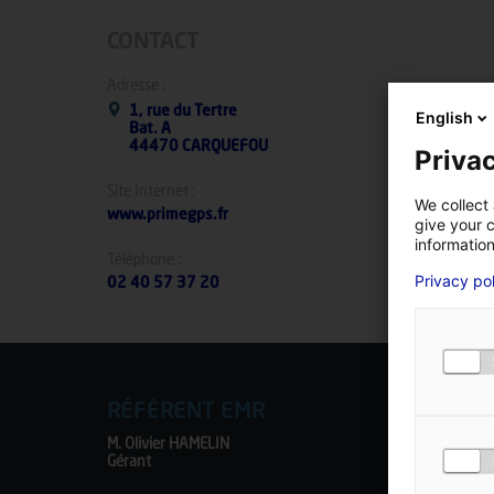
CONTACT
Adresse :
1, rue du Tertre
English
Bat. A
44470 CARQUEFOU
Privac
Site Internet :
We collect 
www.primegps.fr
give your c
information
Téléphone :
Privacy po
02 40 57 37 20
RÉFÉRENT EMR
M. Olivier HAMELIN
Gérant