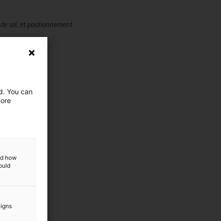
de sol, et positionnement
rise
ed. You can
more
and how
ould
aigns