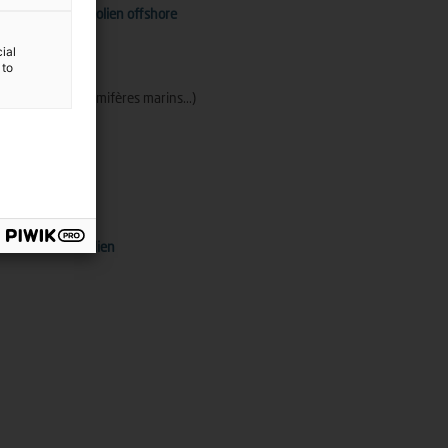
le domaine de l'éolien offshore
ial
 to
urants,...)
(avifaune, mammifères marins...)
e
domaines hors éolien